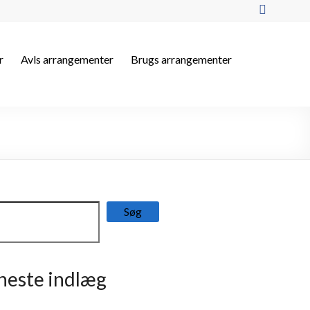
r
Avls arrangementer
Brugs arrangementer
Søg
neste indlæg