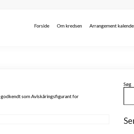
Forside
Om kredsen
Arrangement kalende
Søg
 godkendt som Avlskåringsfigurant for
Se