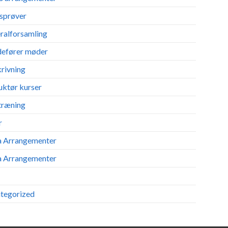
sprøver
ralforsamling
efører møder
krivning
uktør kurser
træning
r
 Arrangementer
 Arrangementer
tegorized