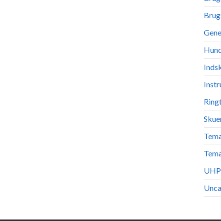
Brug
Gene
Hund
Inds
Instr
Ring
Skue
Tema
Tema
UHP
Unca