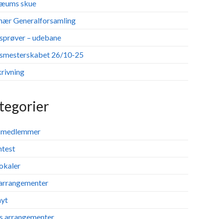
læums skue
nær Generalforsamling
sprøver – udebane
smesterskabet 26/10-25
krivning
tegorier
smedlemmer
ntest
okaler
 arrangementer
nyt
s arrangementer