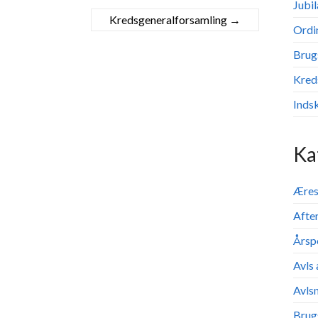
Jubi
Kredsgeneralforsamling
→
Ordi
Brug
Kred
Inds
Ka
Ære
Afte
Årsp
Avls
Avls
Brug