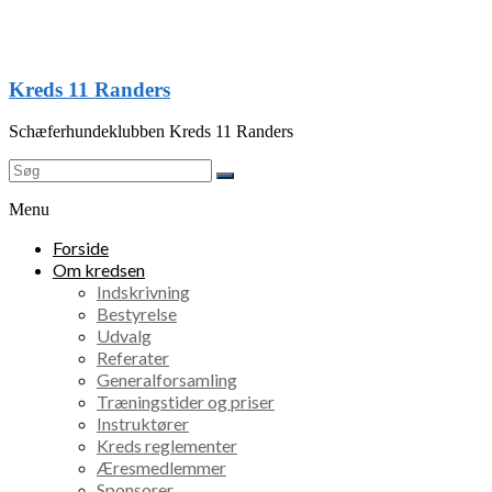
Skip
to
content
Kreds 11 Randers
Schæferhundeklubben Kreds 11 Randers
Menu
Forside
Om kredsen
Indskrivning
Bestyrelse
Udvalg
Referater
Generalforsamling
Træningstider og priser
Instruktører
Kreds reglementer
Æresmedlemmer
Sponsorer