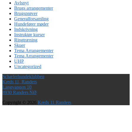
Avlsnyt
Brugs arrangementer
Brugsprøver
Generalforsamling
Hundefører møder
Indskrivning
Instruktør kurser
Ringtræning
Skuer
Tema Arrangementer
Tema Arrangementer
UHP
Uncategorized
Schæferhundeklubben
Kreds 11, Randers
Langvangen 10
8930 Randers NØ
Copyright © 2026
Kreds 11 Randers