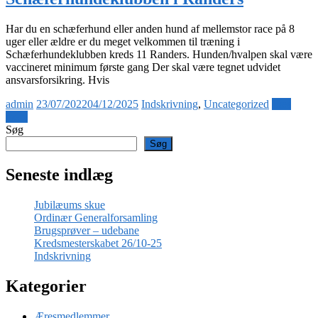
Har du en schæferhund eller anden hund af mellemstor race på 8
uger eller ældre er du meget velkommen til træning i
Schæferhundeklubben kreds 11 Randers. Hunden/hvalpen skal være
vaccineret minimum første gang Der skal være tegnet udvidet
ansvarsforsikring. Hvis
admin
23/07/2022
04/12/2025
Indskrivning
,
Uncategorized
Læs
mere
Søg
Søg
Seneste indlæg
Jubilæums skue
Ordinær Generalforsamling
Brugsprøver – udebane
Kredsmesterskabet 26/10-25
Indskrivning
Kategorier
Æresmedlemmer