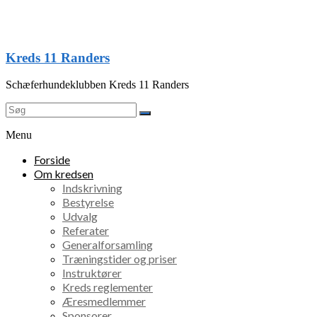
Skip
to
content
Kreds 11 Randers
Schæferhundeklubben Kreds 11 Randers
Menu
Forside
Om kredsen
Indskrivning
Bestyrelse
Udvalg
Referater
Generalforsamling
Træningstider og priser
Instruktører
Kreds reglementer
Æresmedlemmer
Sponsorer