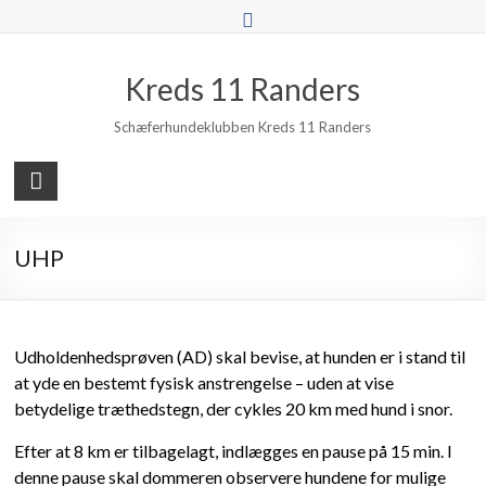
Skip
to
content
Kreds 11 Randers
Schæferhundeklubben Kreds 11 Randers
UHP
Udholdenhedsprøven (AD) skal bevise, at hunden er i stand til
at yde en bestemt fysisk anstrengelse – uden at vise
betydelige træthedstegn, der cykles 20 km med hund i snor.
Efter at 8 km er tilbagelagt, indlægges en pause på 15 min. I
denne pause skal dommeren observere hundene for mulige