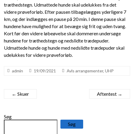
træthedstegn. Udmattede hunde skal udelukkes fra det
videre prøveforløb. Efter pausen tilbagelægges yderligere 7
km, og der indlægges en pause på 20 min. I denne pause skal
hundene have mulighed for at bevæge sig frit og uden tvang.
Kort før den videre løbeøvelse skal dommeren undersøge
hundene for træthedstegn og nedslidte trædepuder.
Udmattede hunde og hunde med nedslidte trædepuder skal
udelukkes for videre prøveforløb.
admin
19/09/2021
Avls arrangementer
,
UHP
←
Skuer
Aftentest
→
Søg
Søg