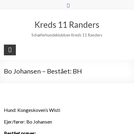
Skip
to
content
Kreds 11 Randers
Schæferhundeklubben Kreds 11 Randers
Bo Johansen – Bestået: BH
Hund: Kongeskoven’s Wisti
Ejer/fører: Bo Johansen
Bestået prøver: