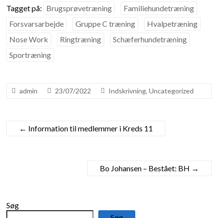
Tagget på:
Brugsprøvetræning
Familiehundetræning
Forsvarsarbejde
Gruppe C træning
Hvalpetræning
Nose Work
Ringtræning
Schæferhundetræning
Sportræning
admin
23/07/2022
Indskrivning
,
Uncategorized
←
Information til medlemmer i Kreds 11
Bo Johansen – Bestået: BH
→
Søg
Søg